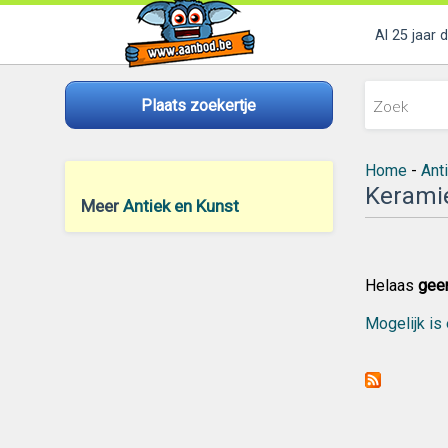
Al 25 jaar 
Plaats zoekertje
Home
-
Ant
Kerami
Meer
Antiek en Kunst
Helaas
gee
Mogelijk is 