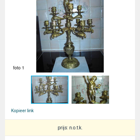
foto 1
fot
Kopieer link
prijs: n.o.t.k.