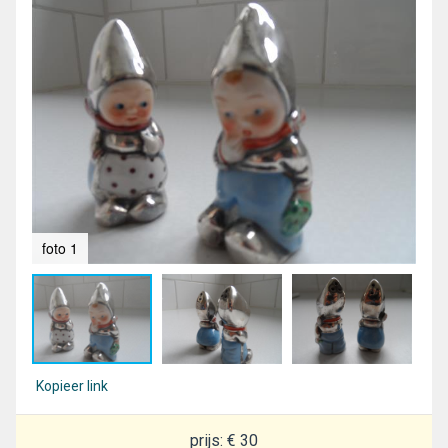
foto 1
fot
Kopieer link
prijs: € 30