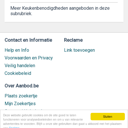
Meer Keukenbenodigdheden aangeboden in deze
subrubriek.
Contact en Informatie
Reclame
Help en Info
Link toevoegen
Voorwaarden en Privacy
Veilig handelen
Cookiebeleid
Over Aanbod.be
Plaats zoekertje
Mijn Zoekertjes
Contact / Helpdesk
Deze website gebruikt cookies om de site goed te laten
Sluiten
Nieuw geplaatst
functioneren voor analysedoeleinden en om u van relevante
advertenties te voorzien. Blijft u onze site gebruiken dan gaat u akkoord met het plaatsen
van
Cookies