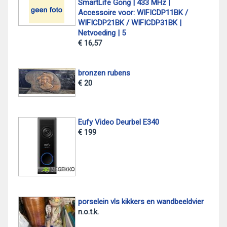
SmartLife Gong | 433 MHz |
Accessoire voor: WIFICDP11BK /
WIFICDP21BK / WIFICDP31BK |
Netvoeding | 5
€ 16,57
bronzen rubens
€ 20
Eufy Video Deurbel E340
€ 199
porselein vls kikkers en wandbeeldvier
n.o.t.k.