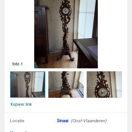
foto 1
fot
Kopieer link
Locatie
:
Sinaai
(Oost-Vlaanderen)