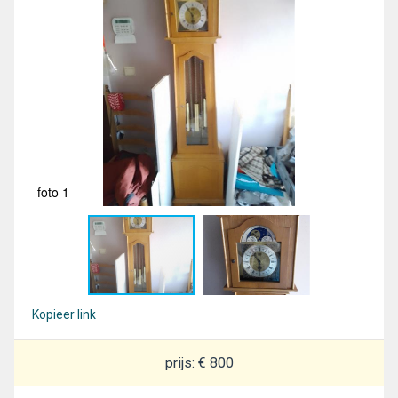
foto 1
fot
Kopieer link
prijs: € 800