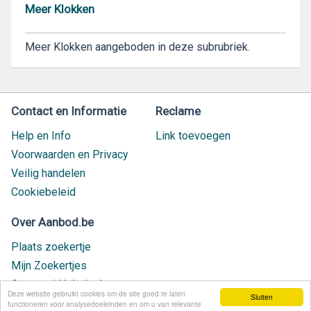
Meer Klokken
Meer Klokken aangeboden in deze subrubriek.
Contact en Informatie
Reclame
Help en Info
Link toevoegen
Voorwaarden en Privacy
Veilig handelen
Cookiebeleid
Over Aanbod.be
Plaats zoekertje
Mijn Zoekertjes
Contact / Helpdesk
Deze website gebruikt cookies om de site goed te laten
Sluiten
Nieuw geplaatst
functioneren voor analysedoeleinden en om u van relevante