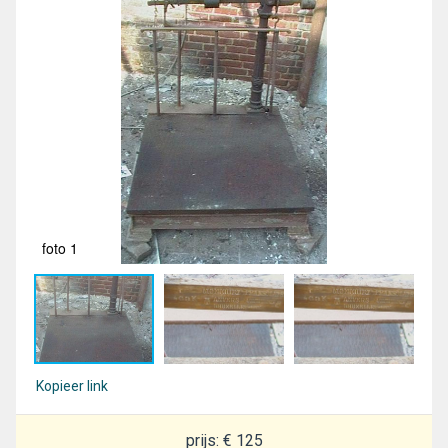
foto 1
fot
Kopieer link
prijs: € 125