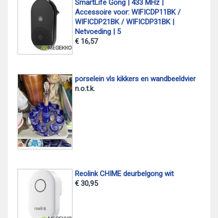
SmartLife Gong | 433 MHz |
Accessoire voor: WIFICDP11BK /
WIFICDP21BK / WIFICDP31BK |
Netvoeding | 5
€ 16,57
porselein vls kikkers en wandbeeldvier
n.o.t.k.
Reolink CHIME deurbelgong wit
€ 30,95