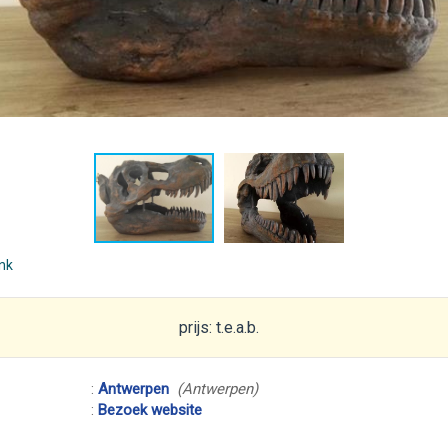
ink
prijs: t.e.a.b.
:
Antwerpen
(Antwerpen)
:
Bezoek website