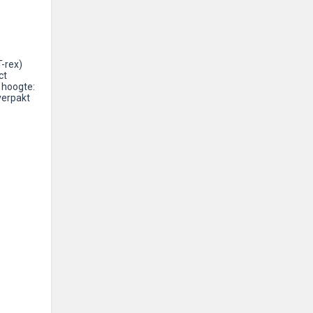
-rex)
ct
 hoogte:
verpakt