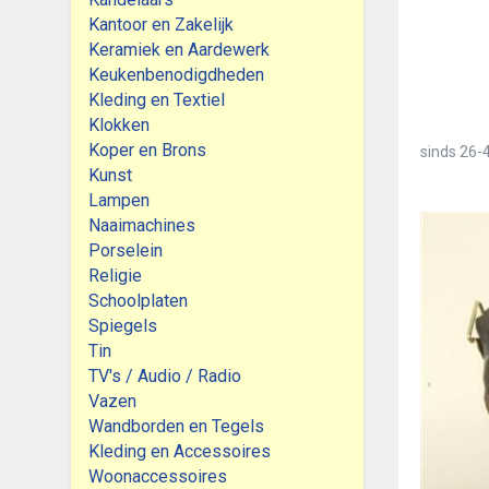
Kantoor en Zakelijk
Keramiek en Aardewerk
Keukenbenodigdheden
Kleding en Textiel
Klokken
Koper en Brons
sinds
26-4
Kunst
Lampen
Naaimachines
Porselein
Religie
Schoolplaten
Spiegels
Tin
TV's / Audio / Radio
Vazen
Wandborden en Tegels
Kleding en Accessoires
Woonaccessoires