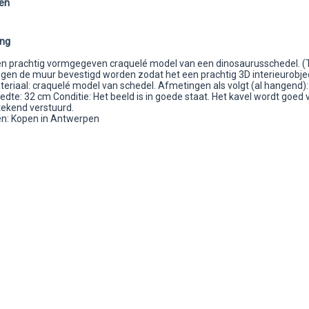
en
ing
en prachtig vormgegeven craquelé model van een dinosaurusschedel. (T
egen de muur bevestigd worden zodat het een prachtig 3D interieurobje
teriaal: craquelé model van schedel. Afmetingen als volgt (al hangend):
dte: 32 cm Conditie: Het beeld is in goede staat. Het kavel wordt goed 
ekend verstuurd.
n: Kopen in Antwerpen