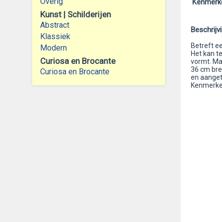
Overig
Kenmerk
Kunst | Schilderijen
Abstract
Beschrijv
Klassiek
Betreft e
Modern
Het kan t
Curiosa en Brocante
vormt. Ma
36 cm bree
Curiosa en Brocante
en aanget
Kenmerke