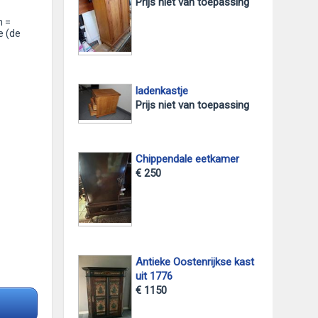
Prijs niet van toepassing
h =
e (de
ladenkastje
Prijs niet van toepassing
Chippendale eetkamer
€ 250
Antieke Oostenrijkse kast
uit 1776
€ 1150