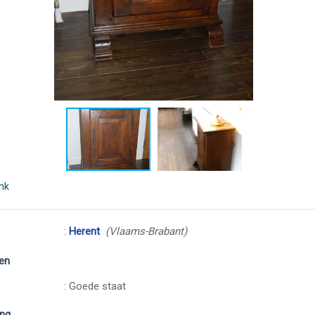
ink
:
Herent
(Vlaams-Brabant)
en
: Goede staat
ing