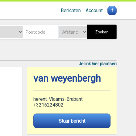
+
Berichten
Account
Zoeken
Je link hier plaatsen
van weyenbergh
herent, Vlaams-Brabant
+3216224802
Stuur bericht