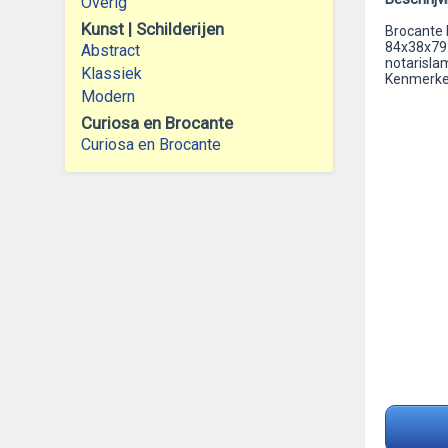
Overig
Kunst | Schilderijen
Brocante b
84x38x79.
Abstract
notarislam
Klassiek
Kenmerken
Modern
Curiosa en Brocante
Curiosa en Brocante