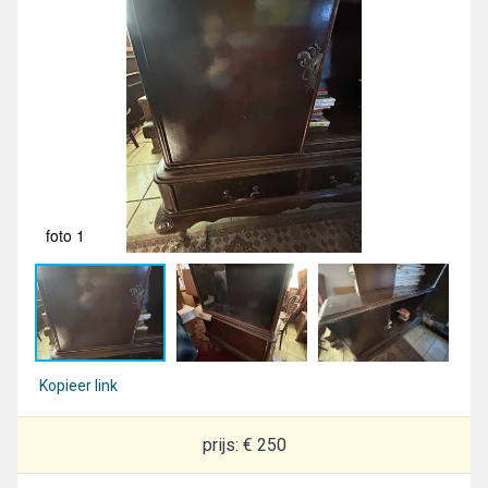
foto 1
fot
Kopieer link
prijs: € 250