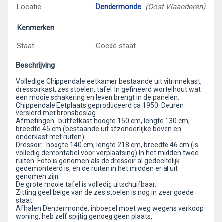
Locatie
:
Dendermonde
(Oost-Vlaanderen)
Kenmerken
Staat
: Goede staat
Beschrijving
Volledige Chippendale eetkamer bestaande uit vitrinnekast,
dressoirkast, zes stoelen, tafel. In gefineerd wortelhout wat
een mooie schakering en leven brengt in de panelen.
Chippendale Eetplaats geproduceerd ca 1950. Deuren
versierd met bronsbeslag.
Afmetingen : buffetkast hoogte 150 cm, lengte 130 cm,
breedte 45 cm (bestaande uit afzonderlijke boven en
onderkast met ruiten)
Dressoir : hoogte 140 cm, lengte 218 cm, breedte 46 cm (is
volledig demontabel voor verplaatsing) In het midden twee
ruiten. Foto is genomen als de dressoir al gedeeltelijk
gedemonteerd is, en de ruiten in het midden er al uit
genomen zijn.
De grote mooie tafel is volledig uitschuifbaar.
Zitting geel beige van de zes stoelen is nog in zeer goede
staat.
Afhalen Dendermonde, inboedel moet weg wegens verkoop
woning, heb zelf spijtig genoeg geen plaats,