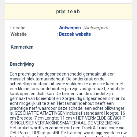
prijs: t.e.a.b.
Locatie
:
Antwerpen
(Antwerpen)
Website
:
Bezoek website
Kenmerken
Beschrijving
Een prachtige handgesneden schedel gemaakt uit een
massief blok tamarindehout. De onderkaak en de
schedelkop bestaan uit twee stukken die aan elke kant met
een kleine tamarindehouten pin zijn vastgemaakt, zodat de
kaak open en dicht kan. De tanden van de schedel zijn
gemaakt van koeienbot en zorgvuldig uitgesneden om er zo
echt mogelijk uit te zien. Het tamarindehout heeft een
prachtige nerf waardoor deze schedel een echte blikvanger
is. GESCHATTE AFMETINGEN inclusief standaard Hoogte: 16
cm Breedte: 7 cm Lengte: 11 cm > HET VERMELDE GEWICHT
IS INCLUSIEF VERPAKKINGSMATERIAAL. DE VERZENDING -
Het artikel wordt verzonden met een Track & Trace code via
DHL Parcel, DPD of postNl. De tracking wordt bijgewerkt in uw