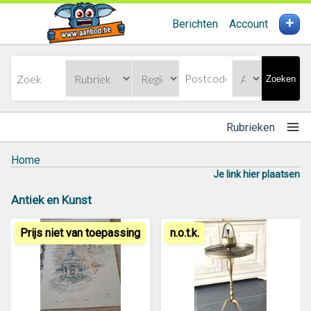
+
Berichten
Account
Zoeken
Rubrieken
Home
Je link hier plaatsen
Antiek en Kunst
Prijs niet van toepassing
n.o.t.k.