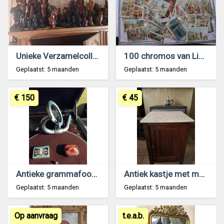
Unieke Verzamelcollectie met 70 houten beelden
100 chromos van Liebig van voor eerste oorlog
Geplaatst: 5 maanden
Geplaatst: 5 maanden
€ 150
€ 45
Antieke grammafoonspeler MHV
Antiek kastje met marmer blad te koop
Geplaatst: 5 maanden
Geplaatst: 5 maanden
Op aanvraag
t.e.a.b.