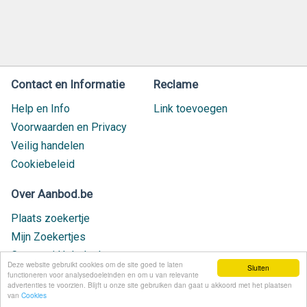
Contact en Informatie
Reclame
Help en Info
Link toevoegen
Voorwaarden en Privacy
Veilig handelen
Cookiebeleid
Over Aanbod.be
Plaats zoekertje
Mijn Zoekertjes
Contact / Helpdesk
Deze website gebruikt cookies om de site goed te laten
Sluiten
Nieuw geplaatst
functioneren voor analysedoeleinden en om u van relevante
advertenties te voorzien. Blijft u onze site gebruiken dan gaat u akkoord met het plaatsen
van
Cookies